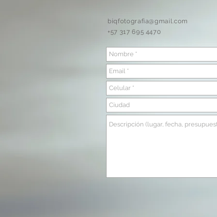
biqfotografia@gmail.com
+57 317 695 4470